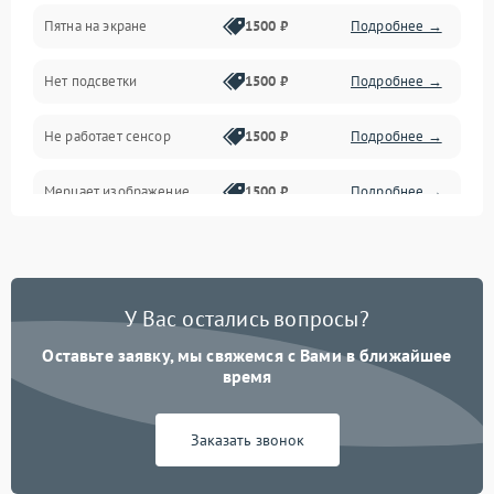
Пятна на экране
1500 ₽
Подробнее →
Проблемы с питанием, зарядкой и аккумулятором
Нет подсветки
1500 ₽
Подробнее →
Проблемы с работой системы, корпусом и другие
Не работает сенсор
1500 ₽
Подробнее →
Мерцает изображение
1500 ₽
Подробнее →
Не работает 3D Touch
2400 ₽
Подробнее →
Не работает Face ID
4000 ₽
Подробнее →
У Вас остались вопросы?
Оставьте заявку, мы свяжемся с Вами в ближайшее
время
Заказать звонок