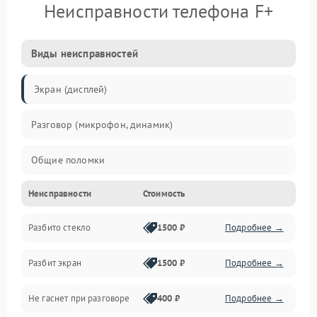
Неисправности телефона F+
Виды неисправностей
Экран (дисплей)
Разговор (микрофон, динамик)
Общие поломки
Неисправности
Стоимость
Проблемы связи
Разбито стекло
1500 ₽
Подробнее →
Камеры
Разбит экран
1500 ₽
Подробнее →
Проблемы с дисплеем и сенсором
Не гаснет при разговоре
400 ₽
Подробнее →
Зарядка