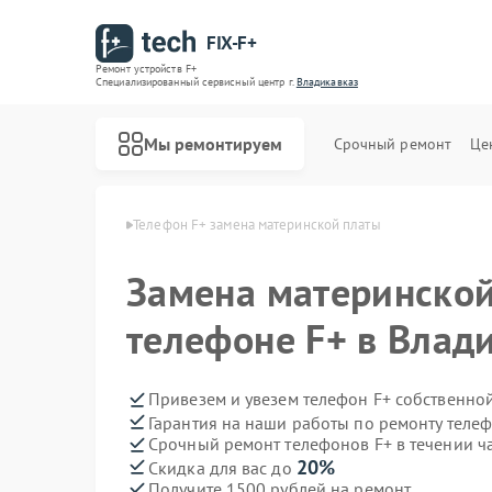
FIX-F+
Ремонт устройств F+
Специализированный cервисный центр г.
Владикавказ
Мы ремонтируем
Срочный ремонт
Це
в F+ в Владикавказе
Телефон F+ замена материнской платы
Замена материнской
телефоне F+ в Влад
Привезем и увезем телефон F+ собственно
Гарантия на наши работы по ремонту теле
Срочный ремонт телефонов F+ в течении ч
20%
Скидка для вас до
Получите 1500 рублей на ремонт