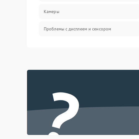
Камеры
Проблемы с дисплеем и сенсором
Зарядка
Проблемы с питанием, зарядкой и
аккумулятором
?
Проблемы с работой системы, корпусом и
другие