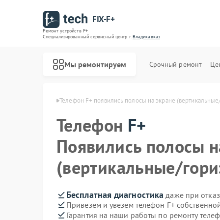
FIX-F+
Ремонт устройств F+
Специализированный cервисный центр г.
Владикавказ
Мы ремонтируем
Срочный ремонт
Це
в F+ в Владикавказе
Телефон F+ появились полосы на экране (вертикальные
Телефон
F+
Появились полосы н
(вертикальные/гори
Бесплатная диагностика
даже при отказ
Привезем и увезем телефон F+ собственно
Гарантия на наши работы по ремонту теле