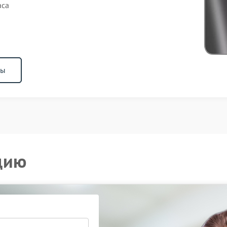
аса
ны
цию