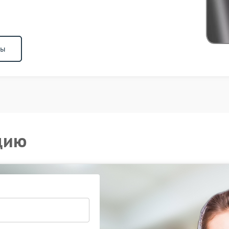
ны
цию