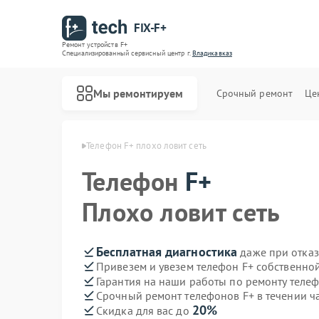
FIX-F+
Ремонт устройств F+
Специализированный cервисный центр г.
Владикавказ
Мы ремонтируем
Срочный ремонт
Це
в F+ в Владикавказе
Телефон F+ плохо ловит сеть
Телефон
F+
Плохо ловит сеть
Бесплатная диагностика
даже при отказ
Привезем и увезем телефон F+ собственно
Гарантия на наши работы по ремонту теле
Срочный ремонт телефонов F+ в течении ч
20%
Скидка для вас до