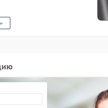
ны
цию