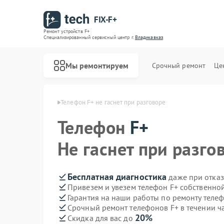
FIX-F+
Ремонт устройств F+
Специализированный cервисный центр г.
Владикавказ
Мы ремонтируем
Срочный ремонт
Це
в F+ в Владикавказе
Телефон F+ не гаснет при разговоре
Телефон
F+
Не гаснет при разго
Бесплатная диагностика
даже при отказ
Привезем и увезем телефон F+ собственно
Гарантия на наши работы по ремонту теле
Срочный ремонт телефонов F+ в течении ч
20%
Скидка для вас до