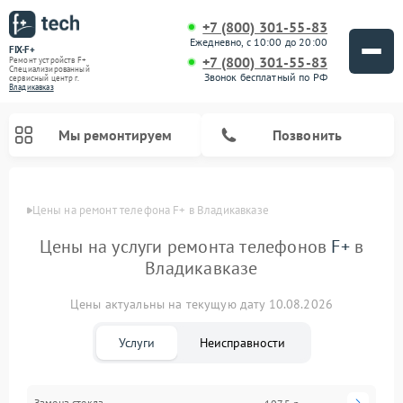
+7 (800) 301-55-83
Ежедневно, с 10:00 до 20:00
FIX-F+
+7 (800) 301-55-83
Ремонт устройств F+
Специализированный
Звонок бесплатный по РФ
cервисный центр г.
Владикавказ
Мы ремонтируем
Позвонить
Цены
Цены на ремонт телефона F+ в Владикавказе
Цены на услуги ремонта телефонов
F+
в
Владикавказе
Цены актуальны на текущую дату 10.08.2026
Услуги
Неисправности
Замена стекла