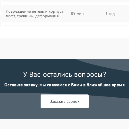
Повреждение петель и корпуса:
85 мин
1 год
люфт, трещины, деформация
Проблемы аккумулятора: быстрая
разрядка, невозможность зарядки,
85 мин
1 год
вздутие
Неисправность зарядного
85 мин
1 год
устройства или разъёма питания
У Вас остались вопросы?
Перегрев из‑за пыли, износа
термопасты или неисправности
75 мин
1 год
Оставьте заявку, мы свяжемся с Вами в ближайшее время
кулера
Заказать звонок
Выход из строя SSD или HDD:
медленная загрузка, ошибки
80 мин
1 год
чтения, пропадание диска
Неисправность оперативной