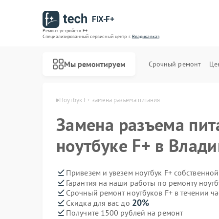
FIX-F+
Ремонт устройств F+
Специализированный cервисный центр г.
Владикавказ
Мы ремонтируем
Срочный ремонт
Це
в F+ в Владикавказе
Ноутбук F+ замена разъема питания
Замена разъема пит
ноутбуке F+ в Влад
Привезем и увезем ноутбук F+ собственной
Гарантия на наши работы по ремонту ноут
Срочный ремонт ноутбуков F+ в течении ча
20%
Скидка для вас до
Получите 1500 рублей на ремонт