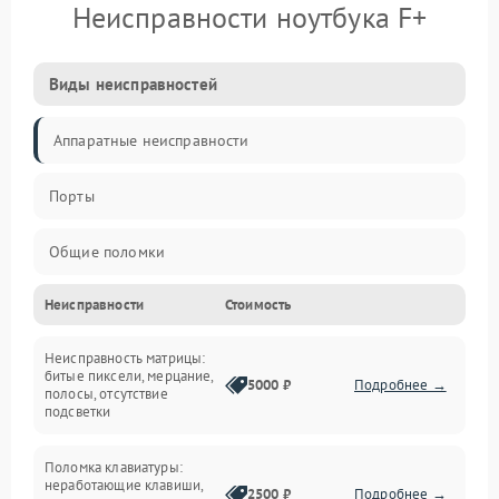
Неисправности ноутбука F+
Виды неисправностей
Аппаратные неисправности
Порты
Общие поломки
Неисправности
Стоимость
Устройства
Неисправность матрицы:
Программные ошибки
битые пиксели, мерцание,
5000 ₽
Подробнее →
полосы, отсутствие
подсветки
Электрические и системные сбои
Поломка клавиатуры:
Интерфейсные проблемы
неработающие клавиши,
2500 ₽
Подробнее →