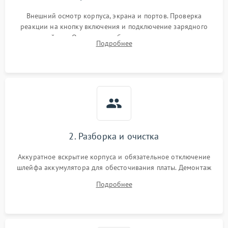
Внешний осмотр корпуса, экрана и портов. Проверка
реакции на кнопку включения и подключение зарядного
устройства. Оценка потребления тока с помощью
Подробнее
лабораторного блока питания для локализации проблемы.
2. Разборка и очистка
Аккуратное вскрытие корпуса и обязательное отключение
шлейфа аккумулятора для обесточивания платы. Демонтаж
системы охлаждения, очистка кулера от пыли и удаление
Подробнее
высохшей термопасты с кристаллов чипов.