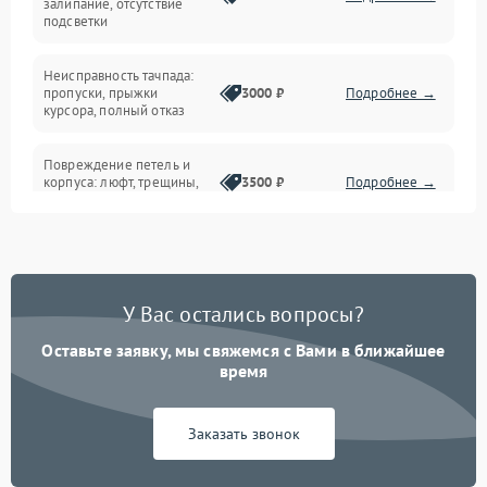
залипание, отсутствие
подсветки
Батарея
Неисправность тачпада:
Сеть и интернет
пропуски, прыжки
3000 ₽
Подробнее →
курсора, полный отказ
Система охлаждения
Повреждение петель и
корпуса: люфт, трещины,
3500 ₽
Подробнее →
деформация
Проблемы аккумулятора:
быстрая разрядка,
2500 ₽
Подробнее →
невозможность зарядки,
вздутие
У Вас остались вопросы?
Оставьте заявку, мы свяжемся с Вами в ближайшее
Неисправность зарядного
время
устройства или разъёма
2000 ₽
Подробнее →
питания
Заказать звонок
Перегрев из‑за пыли,
износа термопасты или
2500 ₽
Подробнее →
неисправности кулера