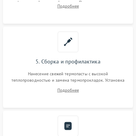
инфракрасной паяльной станции. Прошивка микросхемы
Подробнее
BIOS или замена поврежденных портов USB
5. Сборка и профилактика
Нанесение свежей термопасты с высокой
теплопроводностью и замена термопрокладок. Установка
системы охлаждения, подключение всех внутренних
Подробнее
шлейфов, модулей памяти и накопителей. Предварительная
сборка корпуса.