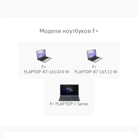
Выход из строя SSD или
HDD: медленная загрузка,
3000 ₽
Подробнее →
ошибки чтения,
пропадание диска
Модели ноутбуков F+
Неисправность
оперативной памяти:
2000 ₽
Подробнее →
вылеты приложений,
синие экраны
F+
F+
FLAPTOP‑R7‑161024‑W
FLAPTOP‑R7‑16512‑W
Проблемы Wi‑Fi или
2500 ₽
Подробнее →
Bluetooth модулей
F+ FLAPTOP-I-Series