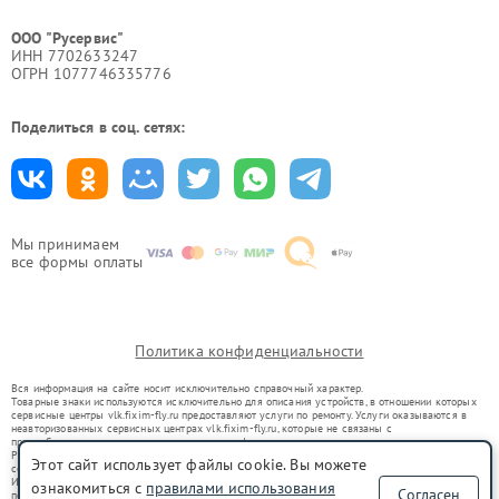
ООО "Русервис"
ИНН 7702633247
ОГРН 1077746335776
Поделиться в соц. сетях:
Мы принимаем
все формы оплаты
Политика конфиденциальности
Вся информация на сайте носит исключительно справочный характер.
Товарные знаки используются исключительно для описания устройств, в отношении которых
сервисные центры vlk.fixim-fly.ru предоставляют услуги по ремонту. Услуги оказываются в
неавторизованных сервисных центрах vlk.fixim-fly.ru, которые не связаны с
правообладателями товарных знаков или их официальными представителями.
Ремонт осуществляется для устройств, уже введенных в гражданский оборот в соответствии
Этот сайт использует файлы cookie. Вы можете
со статьей 1487 ГК РФ.
Использование товарных знаков не преследует цели индивидуализации услуг или введения
ознакомиться с
правилами использования
Согласен
потребителей в заблуждение, а служит для информирования о предоставляемых услугах по