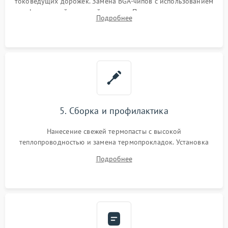
токоведущих дорожек. Замена BGA-чипов с использованием
инфракрасной паяльной станции. Прошивка микросхемы
Подробнее
BIOS или замена поврежденных портов USB
5. Сборка и профилактика
Нанесение свежей термопасты с высокой
теплопроводностью и замена термопрокладок. Установка
системы охлаждения, подключение всех внутренних
Подробнее
шлейфов, модулей памяти и накопителей. Предварительная
сборка корпуса.