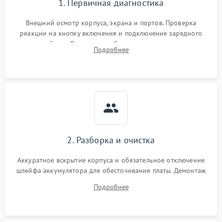
1. Первичная диагностика
Внешний осмотр корпуса, экрана и портов. Проверка
реакции на кнопку включения и подключение зарядного
устройства. Оценка потребления тока с помощью
Подробнее
лабораторного блока питания для локализации проблемы.
2. Разборка и очистка
Аккуратное вскрытие корпуса и обязательное отключение
шлейфа аккумулятора для обесточивания платы. Демонтаж
системы охлаждения, очистка кулера от пыли и удаление
Подробнее
высохшей термопасты с кристаллов чипов.