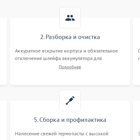
2. Разборка и очистка
Аккуратное вскрытие корпуса и обязательное
отключение шлейфа аккумулятора для
обесточивания платы. Демонтаж системы
Подробнее
охлаждения, очистка кулера от пыли и удаление
высохшей термопасты с кристаллов чипов.
5. Сборка и профилактика
Нанесение свежей термопасты с высокой