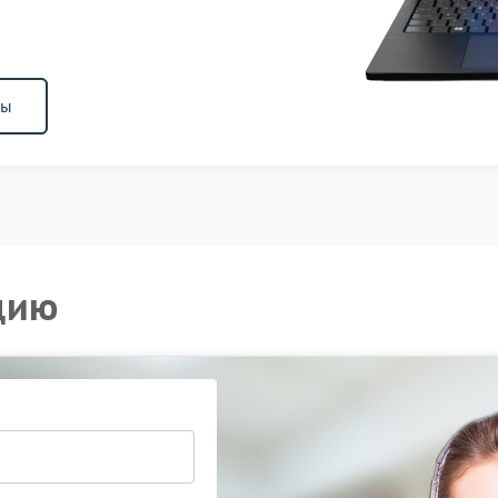
ны
цию