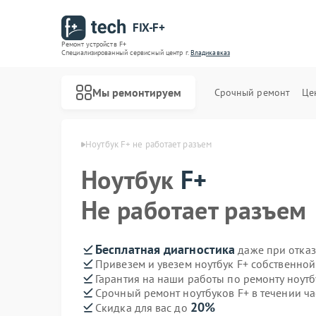
FIX-F+
Ремонт устройств F+
Специализированный cервисный центр г.
Владикавказ
Мы ремонтируем
Срочный ремонт
Це
в F+ в Владикавказе
Ноутбук F+ не работает разъем
Ноутбук
F+
Не работает разъем
Бесплатная диагностика
даже при отказ
Привезем и увезем ноутбук F+ собственной
Гарантия на наши работы по ремонту ноут
Срочный ремонт ноутбуков F+ в течении ча
20%
Скидка для вас до