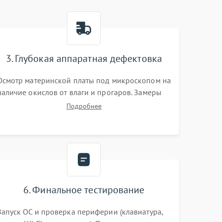
3. Глубокая аппаратная дефектовка
Осмотр материнской платы под микроскопом на
наличие окислов от влаги и прогаров. Замеры
сопротивлений и дежурных напряжений.
Подробнее
Проверка цепей питания, мультиконтроллера,
процессора и видеочипа.
6. Финальное тестирование
Запуск ОС и проверка периферии (клавиатура,