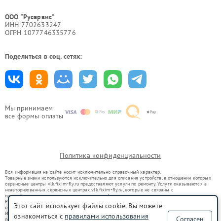
ООО "Русервис"
ИНН 7702633247
ОГРН 1077746335776
Поделиться в соц. сетях:
Мы принимаем
все формы оплаты
Политика конфиденциальности
Вся информация на сайте носит исключительно справочный характер.
Товарные знаки используются исключительно для описания устройств, в отношении которых
сервисные центры vlk.fixim-fly.ru предоставляют услуги по ремонту. Услуги оказываются в
неавторизованных сервисных центрах vlk.fixim-fly.ru, которые не связаны с
правообладателями товарных знаков или их официальными представителями.
Ремонт осуществляется для устройств, уже введенных в гражданский оборот в соответствии
Этот сайт использует файлы cookie. Вы можете
со статьей 1487 ГК РФ.
Использование товарных знаков не преследует цели индивидуализации услуг или введения
ознакомиться с
правилами использования
Согласен
потребителей в заблуждение, а служит для информирования о предоставляемых услугах по