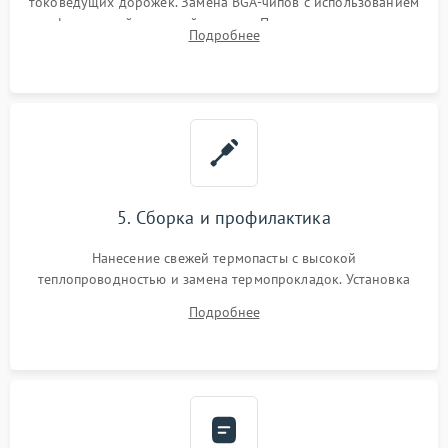
токоведущих дорожек. Замена BGA-чипов с использованием
инфракрасной паяльной станции. Прошивка микросхемы
Подробнее
BIOS или замена поврежденных портов USB
5. Сборка и профилактика
Нанесение свежей термопасты с высокой
теплопроводностью и замена термопрокладок. Установка
системы охлаждения, подключение всех внутренних
Подробнее
шлейфов, модулей памяти и накопителей. Предварительная
сборка корпуса.