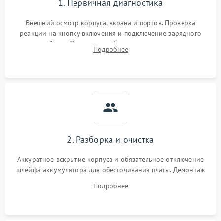
1. Первичная диагностика
Внешний осмотр корпуса, экрана и портов. Проверка
реакции на кнопку включения и подключение зарядного
устройства. Оценка потребления тока с помощью
Подробнее
лабораторного блока питания для локализации проблемы.
2. Разборка и очистка
Аккуратное вскрытие корпуса и обязательное отключение
шлейфа аккумулятора для обесточивания платы. Демонтаж
системы охлаждения, очистка кулера от пыли и удаление
Подробнее
высохшей термопасты с кристаллов чипов.