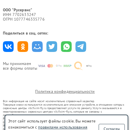
ООО "Русервис"
ИНН 7702633247
ОГРН 1077746335776
Поделиться в соц. сетях:
Мы принимаем
все формы оплаты
Политика конфиденциальности
Вся информация на сайте носит исключительно справочный характер.
Товарные знаки используются исключительно для описания устройств, в отношении которых
сервисные центры vlk.fixim-fly.ru предоставляют услуги по ремонту. Услуги оказываются в
неавторизованных сервисных центрах vlk.fixim-fly.ru, которые не связаны с
правообладателями товарных знаков или их официальными представителями.
Ремонт осуществляется для устройств, уже введенных в гражданский оборот в соответствии
Этот сайт использует файлы cookie. Вы можете
со статьей 1487 ГК РФ.
Использование товарных знаков не преследует цели индивидуализации услуг или введения
ознакомиться с
правилами использования
Согласен
потребителей в заблуждение, а служит для информирования о предоставляемых услугах по