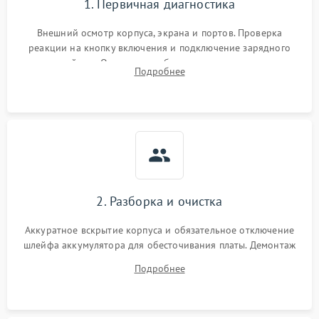
1. Первичная диагностика
Внешний осмотр корпуса, экрана и портов. Проверка
реакции на кнопку включения и подключение зарядного
устройства. Оценка потребления тока с помощью
Подробнее
лабораторного блока питания для локализации проблемы.
2. Разборка и очистка
Аккуратное вскрытие корпуса и обязательное отключение
шлейфа аккумулятора для обесточивания платы. Демонтаж
системы охлаждения, очистка кулера от пыли и удаление
Подробнее
высохшей термопасты с кристаллов чипов.