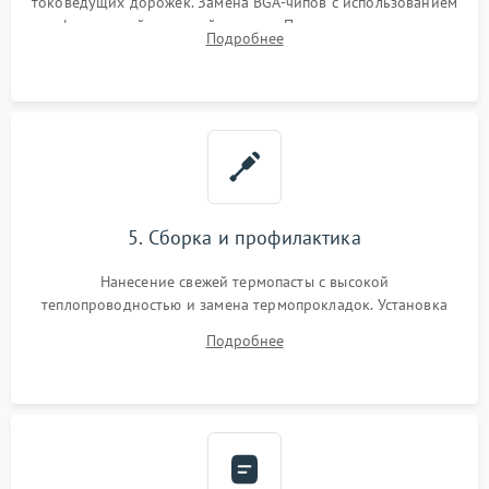
токоведущих дорожек. Замена BGA-чипов с использованием
инфракрасной паяльной станции. Прошивка микросхемы
Подробнее
BIOS или замена поврежденных портов USB
5. Сборка и профилактика
Нанесение свежей термопасты с высокой
теплопроводностью и замена термопрокладок. Установка
системы охлаждения, подключение всех внутренних
Подробнее
шлейфов, модулей памяти и накопителей. Предварительная
сборка корпуса.